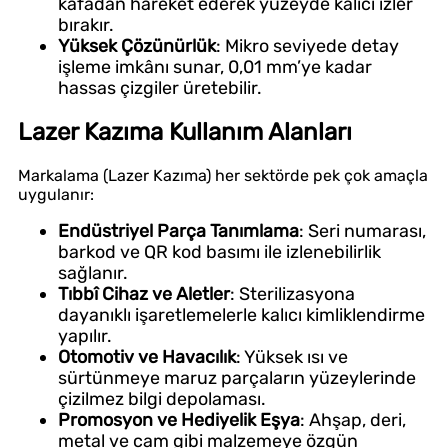
kafadan hareket ederek yüzeyde kalıcı izler
bırakır.
Yüksek Çözünürlük
: Mikro seviyede detay
işleme imkânı sunar, 0,01 mm’ye kadar
hassas çizgiler üretebilir.
Lazer Kazıma Kullanım Alanları
Markalama (Lazer Kazıma) her sektörde pek çok amaçla
uygulanır:
Endüstriyel Parça Tanımlama
: Seri numarası,
barkod ve QR kod basımı ile izlenebilirlik
sağlanır.
Tıbbî Cihaz ve Aletler
: Sterilizasyona
dayanıklı işaretlemelerle kalıcı kimliklendirme
yapılır.
Otomotiv ve Havacılık
: Yüksek ısı ve
sürtünmeye maruz parçaların yüzeylerinde
çizilmez bilgi depolaması.
Promosyon ve Hediyelik Eşya
: Ahşap, deri,
metal ve cam gibi malzemeye özgün