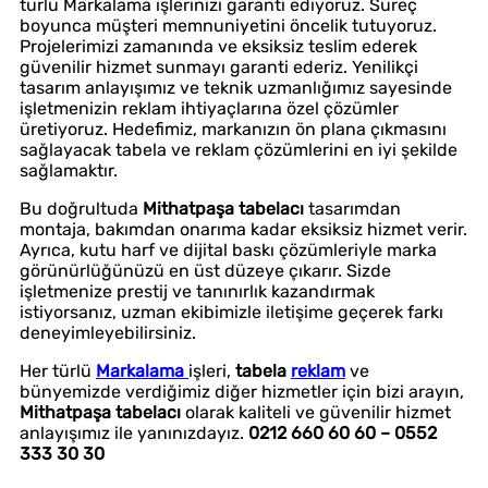
türlü Markalama işlerinizi garanti ediyoruz. Süreç
boyunca müşteri memnuniyetini öncelik tutuyoruz.
Projelerimizi zamanında ve eksiksiz teslim ederek
güvenilir hizmet sunmayı garanti ederiz. Yenilikçi
tasarım anlayışımız ve teknik uzmanlığımız sayesinde
işletmenizin reklam ihtiyaçlarına özel çözümler
üretiyoruz. Hedefimiz, markanızın ön plana çıkmasını
sağlayacak tabela ve reklam çözümlerini en iyi şekilde
sağlamaktır.
Bu doğrultuda
Mithatpaşa tabelacı
tasarımdan
montaja, bakımdan onarıma kadar eksiksiz hizmet verir.
Ayrıca, kutu harf ve dijital baskı çözümleriyle marka
görünürlüğünüzü en üst düzeye çıkarır. Sizde
işletmenize prestij ve tanınırlık kazandırmak
istiyorsanız, uzman ekibimizle iletişime geçerek farkı
deneyimleyebilirsiniz.
Her türlü
Markalama
işleri,
tabela
reklam
ve
bünyemizde verdiğimiz diğer hizmetler için bizi arayın,
Mithatpaşa tabelacı
olarak kaliteli ve güvenilir hizmet
anlayışımız ile yanınızdayız.
0212 660 60 60 – 0552
333 30 30