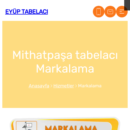
EYÜP TABELACI
Mithatpaşa tabelacı
Markalama
Anasayfa
Hizmetler
Markalama