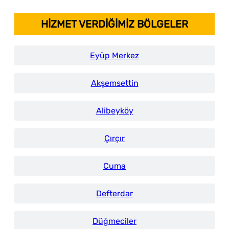
HİZMET VERDİĞİMİZ BÖLGELER
Eyüp Merkez
Akşemsettin
Alibeyköy
Çırçır
Cuma
Defterdar
Düğmeciler