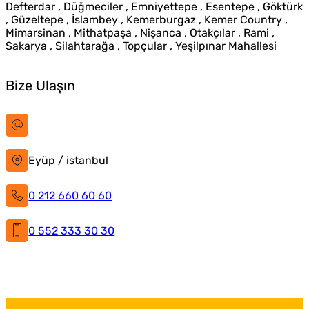
Defterdar , Düğmeciler , Emniyettepe , Esentepe , Göktürk
, Güzeltepe , İslambey , Kemerburgaz , Kemer Country ,
Mimarsinan , Mithatpaşa , Nişanca , Otakçılar , Rami ,
Sakarya , Silahtarağa , Topçular , Yeşilpınar Mahallesi
Bize Ulaşın
bilgi@istanbultabela.com.tr
Eyüp / istanbul
0 212 660 60 60
0 552 333 30 30
İstanbul Tabela
Facebook
X
Instagram
LinkedIn
YouTube
Pinterest