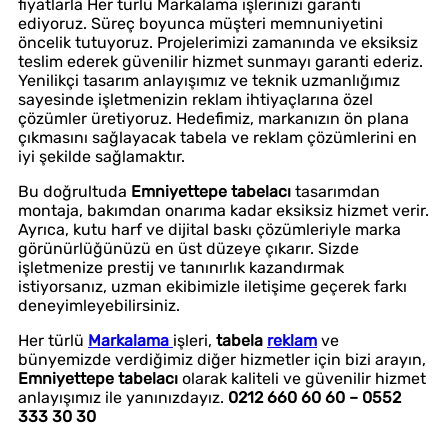
fiyatlarla Her türlü Markalama işlerinizi garanti
ediyoruz. Süreç boyunca müşteri memnuniyetini
öncelik tutuyoruz. Projelerimizi zamanında ve eksiksiz
teslim ederek güvenilir hizmet sunmayı garanti ederiz.
Yenilikçi tasarım anlayışımız ve teknik uzmanlığımız
sayesinde işletmenizin reklam ihtiyaçlarına özel
çözümler üretiyoruz. Hedefimiz, markanızın ön plana
çıkmasını sağlayacak tabela ve reklam çözümlerini en
iyi şekilde sağlamaktır.
Bu doğrultuda
Emniyettepe tabelacı
tasarımdan
montaja, bakımdan onarıma kadar eksiksiz hizmet verir.
Ayrıca, kutu harf ve dijital baskı çözümleriyle marka
görünürlüğünüzü en üst düzeye çıkarır. Sizde
işletmenize prestij ve tanınırlık kazandırmak
istiyorsanız, uzman ekibimizle iletişime geçerek farkı
deneyimleyebilirsiniz.
Her türlü
Markalama
işleri,
tabela
reklam
ve
bünyemizde verdiğimiz diğer hizmetler için bizi arayın,
Emniyettepe tabelacı
olarak kaliteli ve güvenilir hizmet
anlayışımız ile yanınızdayız.
0212 660 60 60 – 0552
333 30 30