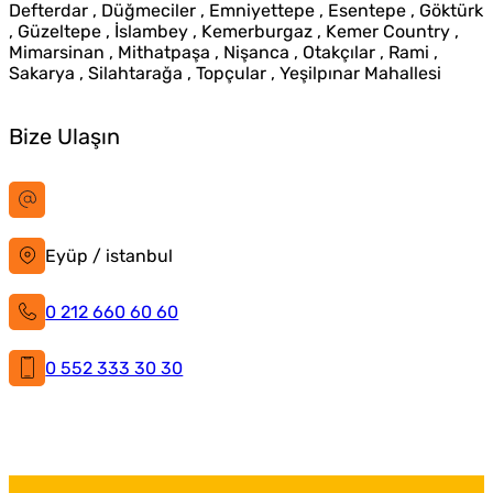
Defterdar , Düğmeciler , Emniyettepe , Esentepe , Göktürk
, Güzeltepe , İslambey , Kemerburgaz , Kemer Country ,
Mimarsinan , Mithatpaşa , Nişanca , Otakçılar , Rami ,
Sakarya , Silahtarağa , Topçular , Yeşilpınar Mahallesi
Bize Ulaşın
bilgi@istanbultabela.com.tr
Eyüp / istanbul
0 212 660 60 60
0 552 333 30 30
İstanbul Tabela
Facebook
X
Instagram
LinkedIn
YouTube
Pinterest