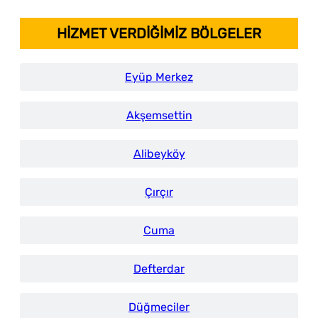
HİZMET VERDİĞİMİZ BÖLGELER
Eyüp Merkez
Akşemsettin
Alibeyköy
Çırçır
Cuma
Defterdar
Düğmeciler