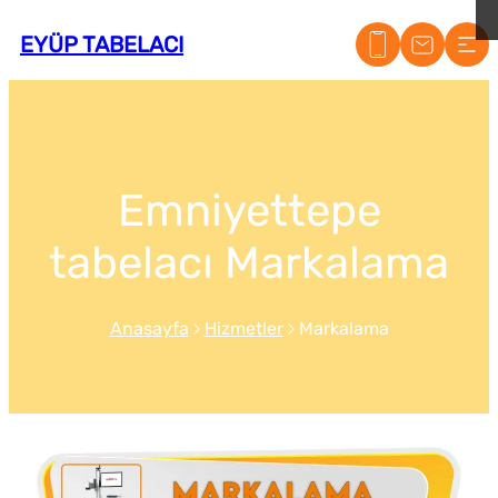
EYÜP TABELACI
Emniyettepe
tabelacı Markalama
Anasayfa
Hizmetler
Markalama