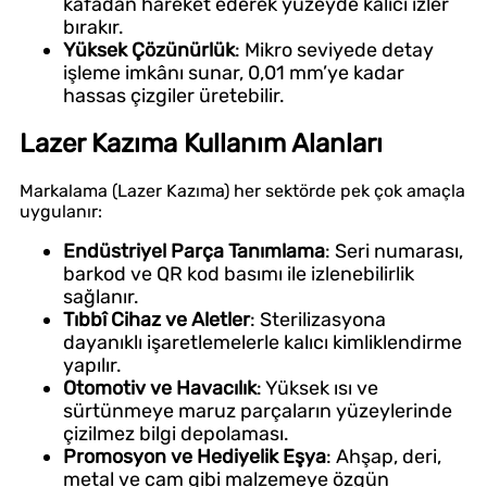
kafadan hareket ederek yüzeyde kalıcı izler
bırakır.
Yüksek Çözünürlük
: Mikro seviyede detay
işleme imkânı sunar, 0,01 mm’ye kadar
hassas çizgiler üretebilir.
Lazer Kazıma Kullanım Alanları
Markalama (Lazer Kazıma) her sektörde pek çok amaçla
uygulanır:
Endüstriyel Parça Tanımlama
: Seri numarası,
barkod ve QR kod basımı ile izlenebilirlik
sağlanır.
Tıbbî Cihaz ve Aletler
: Sterilizasyona
dayanıklı işaretlemelerle kalıcı kimliklendirme
yapılır.
Otomotiv ve Havacılık
: Yüksek ısı ve
sürtünmeye maruz parçaların yüzeylerinde
çizilmez bilgi depolaması.
Promosyon ve Hediyelik Eşya
: Ahşap, deri,
metal ve cam gibi malzemeye özgün