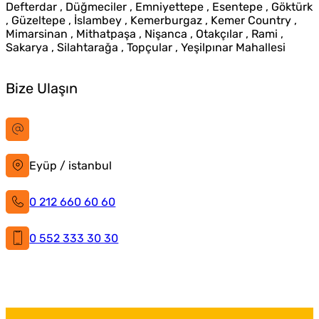
Defterdar , Düğmeciler , Emniyettepe , Esentepe , Göktürk
, Güzeltepe , İslambey , Kemerburgaz , Kemer Country ,
Mimarsinan , Mithatpaşa , Nişanca , Otakçılar , Rami ,
Sakarya , Silahtarağa , Topçular , Yeşilpınar Mahallesi
Bize Ulaşın
bilgi@istanbultabela.com.tr
Eyüp / istanbul
0 212 660 60 60
0 552 333 30 30
İstanbul Tabela
Facebook
X
Instagram
LinkedIn
YouTube
Pinterest