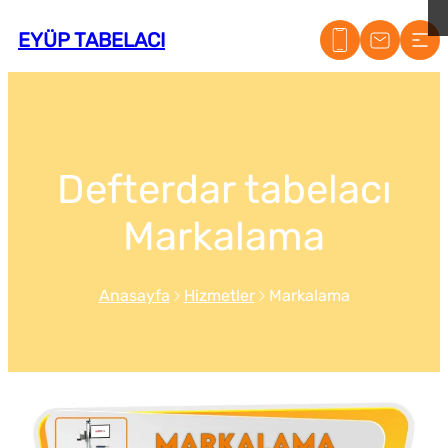
EYÜP TABELACI
Defterdar tabelacı
Markalama
Anasayfa
Hizmetler
Markalama