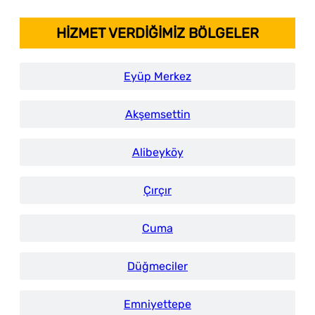
HİZMET VERDİĞİMİZ BÖLGELER
Eyüp Merkez
Akşemsettin
Alibeyköy
Çırçır
Cuma
Düğmeciler
Emniyettepe