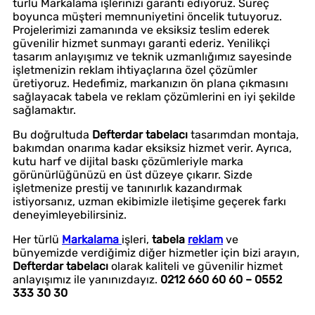
türlü Markalama işlerinizi garanti ediyoruz. Süreç
boyunca müşteri memnuniyetini öncelik tutuyoruz.
Projelerimizi zamanında ve eksiksiz teslim ederek
güvenilir hizmet sunmayı garanti ederiz. Yenilikçi
tasarım anlayışımız ve teknik uzmanlığımız sayesinde
işletmenizin reklam ihtiyaçlarına özel çözümler
üretiyoruz. Hedefimiz, markanızın ön plana çıkmasını
sağlayacak tabela ve reklam çözümlerini en iyi şekilde
sağlamaktır.
Bu doğrultuda
Defterdar tabelacı
tasarımdan montaja,
bakımdan onarıma kadar eksiksiz hizmet verir. Ayrıca,
kutu harf ve dijital baskı çözümleriyle marka
görünürlüğünüzü en üst düzeye çıkarır. Sizde
işletmenize prestij ve tanınırlık kazandırmak
istiyorsanız, uzman ekibimizle iletişime geçerek farkı
deneyimleyebilirsiniz.
Her türlü
Markalama
işleri,
tabela
reklam
ve
bünyemizde verdiğimiz diğer hizmetler için bizi arayın,
Defterdar tabelacı
olarak kaliteli ve güvenilir hizmet
anlayışımız ile yanınızdayız.
0212 660 60 60 – 0552
333 30 30