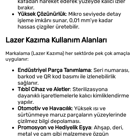
kafadan hareket ederek yüzeyde kalıcı izler
bırakır.
Yüksek Çözünürlük
: Mikro seviyede detay
işleme imkânı sunar, 0,01 mm’ye kadar
hassas çizgiler üretebilir.
Lazer Kazıma Kullanım Alanları
Markalama (Lazer Kazıma) her sektörde pek çok amaçla
uygulanır:
Endüstriyel Parça Tanımlama
: Seri numarası,
barkod ve QR kod basımı ile izlenebilirlik
sağlanır.
Tıbbî Cihaz ve Aletler
: Sterilizasyona
dayanıklı işaretlemelerle kalıcı kimliklendirme
yapılır.
Otomotiv ve Havacılık
: Yüksek ısı ve
sürtünmeye maruz parçaların yüzeylerinde
çizilmez bilgi depolaması.
Promosyon ve Hediyelik Eşya
: Ahşap, deri,
metal ve cam gibi malzemeye özgün