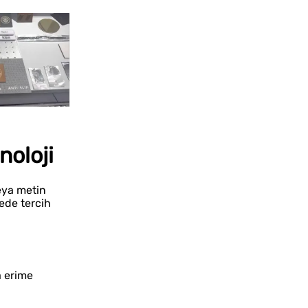
noloji
eya metin
ede tercih
İstanbul Tabela Logo
a erime