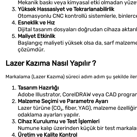
Mekanik baskı veya kimyasal etki olmadan yüze
Yüksek Hassasiyet ve Tekrarlanabilirlik
Otomasyonlu CNC kontrollü sistemlerle, binlerc
Esneklik ve Hız
Dijital tasarım dosyaları doğrudan cihaza aktarı
Maliyet Etkinlik
Başlangıç maliyeti yüksek olsa da, sarf malzem
çözümdür.
Lazer Kazıma Nasıl Yapılır ?
Markalama (Lazer Kazıma) süreci adım adım şu şekilde iler
Tasarım Hazırlığı
Adobe Illustrator, CorelDRAW veya CAD programl
Malzeme Seçimi ve Parametre Ayarı
Lazer türüne (CO₂, fiber, YAG), malzeme özelliğin
odaklama ayarları yapılır.
Cihaz Kurulumu ve Test İşlemleri
Numune kalıp üzerinden küçük bir test markalama
Üretim ve Kalite Kontrol