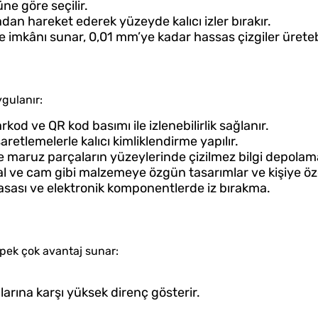
ne göre seçilir.
afadan hareket ederek yüzeyde kalıcı izler bırakır.
e imkânı sunar, 0,01 mm’ye kadar hassas çizgiler üretebi
gulanır:
rkod ve QR kod basımı ile izlenebilirlik sağlanır.
şaretlemelerle kalıcı kimliklendirme yapılır.
e maruz parçaların yüzeylerinde çizilmez bilgi depolam
al ve cam gibi malzemeye özgün tasarımlar ve kişiye öz
kasası ve elektronik komponentlerde iz bırakma.
pek çok avantaj sunar:
arına karşı yüksek direnç gösterir.