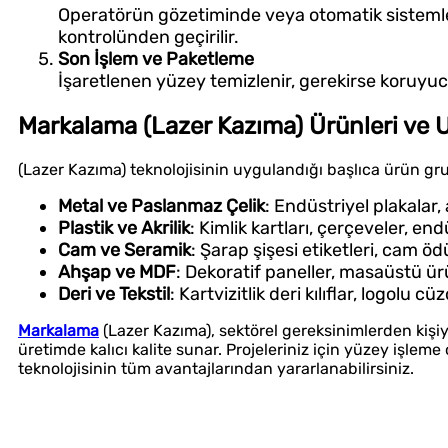
Operatörün gözetiminde veya otomatik sistemler
kontrolünden geçirilir.
Son İşlem ve Paketleme
İşaretlenen yüzey temizlenir, gerekirse koruyuc
Markalama (Lazer Kazıma) Ürünleri ve 
(Lazer Kazıma) teknolojisinin uygulandığı başlıca ürün gru
Metal ve Paslanmaz Çelik
: Endüstriyel plakalar
Plastik ve Akrilik
: Kimlik kartları, çerçeveler, en
Cam ve Seramik
: Şarap şişesi etiketleri, cam ö
Ahşap ve MDF
: Dekoratif paneller, masaüstü ürü
Deri ve Tekstil
: Kartvizitlik deri kılıflar, logolu cü
Markalama
(Lazer Kazıma), sektörel gereksinimlerden kişi
üretimde kalıcı kalite sunar. Projeleriniz için yüzey işle
teknolojisinin tüm avantajlarından yararlanabilirsiniz.