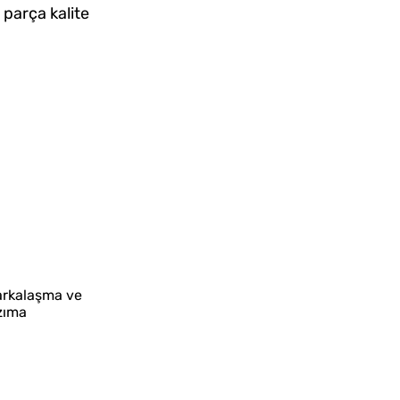
parça kalite
markalaşma ve
azıma