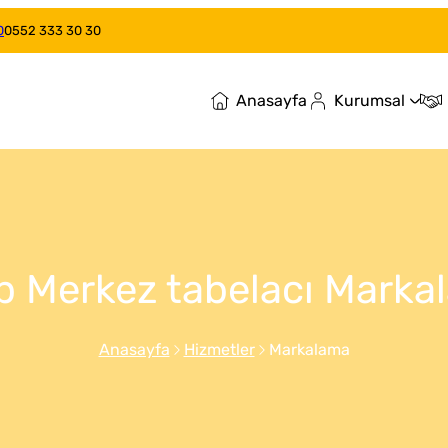
0
0552 333 30 30
Anasayfa
Kurumsal
p Merkez tabelacı Marka
Anasayfa
Hizmetler
Markalama