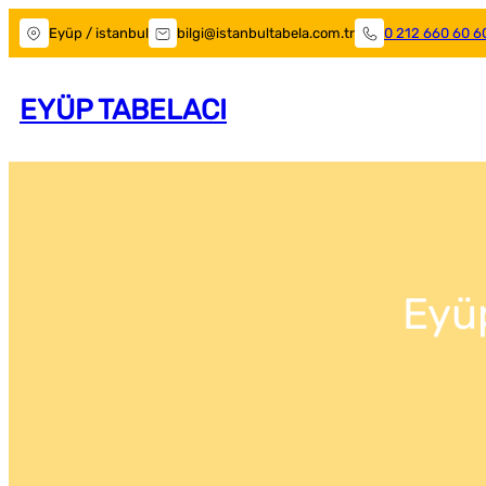
Eyüp / istanbul
bilgi@istanbultabela.com.tr
0 212 660 60 6
EYÜP TABELACI
Eyü