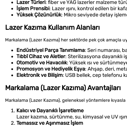
Lazer Türleri
: fiber ve YAG lazerler malzeme türü
İşlem Prensibi
: Lazer ışını, kontrol edilen bir k
Yüksek Çözünürlük
: Mikro seviyede detay işlem
Lazer Kazıma Kullanım Alanları
Markalama (Lazer Kazıma) her sektörde pek çok amaçla uy
Endüstriyel Parça Tanımlama
: Seri numarası, ba
Tıbbî Cihaz ve Aletler
: Sterilizasyona dayanıklı i
Otomotiv ve Havacılık
: Yüksek ısı ve sürtünmey
Promosyon ve Hediyelik Eşya
: Ahşap, deri, met
Elektronik ve Bilişim
: USB bellek, cep telefonu 
Markalama (Lazer Kazıma) Avantajları
Markalama (Lazer Kazıma), geleneksel yöntemlere kıyasla 
Kalıcı ve Dayanıklı İşaretleme
Lazer kazıma, sürtünme, su, kimyasal ve UV ışınl
Temassız ve Aşınmasız İşlem