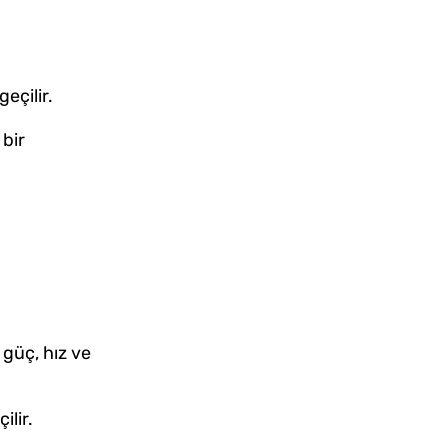
eçilir.
bir
 güç, hız ve
lir.