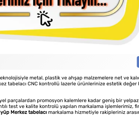
nolojisiyle metal, plastik ve ahşap malzemelere net ve kalıcı
z tabelacı CNC kontrollü lazerle ürünlerinize estetik değer 
yel parçalardan promosyon kalemlere kadar geniş bir yelpaze
ılı test ve kalite kontrolü yapılan markalama işlemlerimiz, f
yüp Merkez tabelacı
markalama hizmetiyle rakipleriniz arasın
Tabela
Fason 