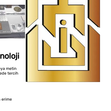
noloji
eya metin
ede tercih
İstanbul Tabela Logo
a erime