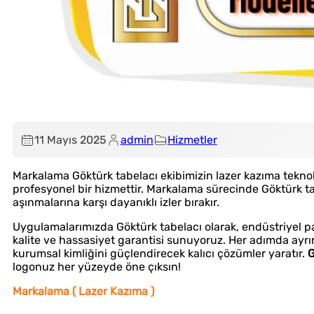
11 Mayıs 2025
admin
Hizmetler
Markalama Göktürk tabelacı ekibimizin lazer kazıma teknolo
profesyonel bir hizmettir. Markalama sürecinde Göktürk ta
aşınmalarına karşı dayanıklı izler bırakır.
Uygulamalarımızda Göktürk tabelacı olarak, endüstriyel p
kalite ve hassasiyet garantisi sunuyoruz. Her adımda ayrınt
kurumsal kimliğini güçlendirecek kalıcı çözümler yaratır.
G
Çözüm Ortağınız
Uygun Fiyat
logonuz her yüzeyde öne çıksın!
Markalama ( Lazer Kazıma )