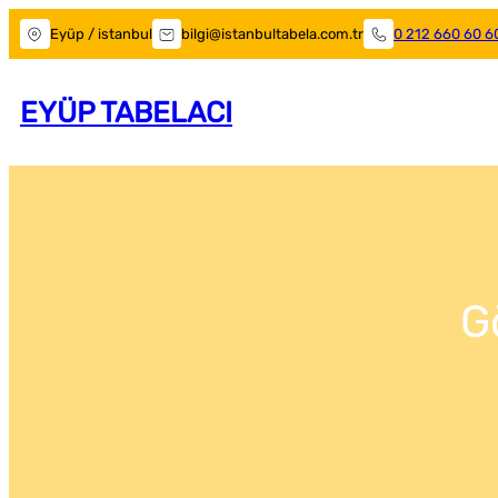
Eyüp / istanbul
bilgi@istanbultabela.com.tr
0 212 660 60 6
EYÜP TABELACI
G