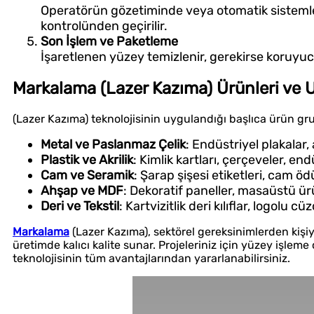
Operatörün gözetiminde veya otomatik sistemler
kontrolünden geçirilir.
Son İşlem ve Paketleme
İşaretlenen yüzey temizlenir, gerekirse koruyuc
Markalama (Lazer Kazıma) Ürünleri ve 
(Lazer Kazıma) teknolojisinin uygulandığı başlıca ürün gru
Metal ve Paslanmaz Çelik
: Endüstriyel plakalar
Plastik ve Akrilik
: Kimlik kartları, çerçeveler, en
Cam ve Seramik
: Şarap şişesi etiketleri, cam ö
Ahşap ve MDF
: Dekoratif paneller, masaüstü ürü
Deri ve Tekstil
: Kartvizitlik deri kılıflar, logolu cü
Markalama
(Lazer Kazıma), sektörel gereksinimlerden kişi
üretimde kalıcı kalite sunar. Projeleriniz için yüzey işle
teknolojisinin tüm avantajlarından yararlanabilirsiniz.