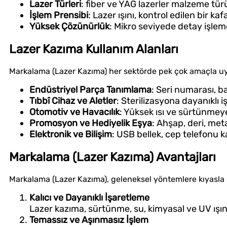
Lazer Türleri
: fiber ve YAG lazerler malzeme türü
İşlem Prensibi
: Lazer ışını, kontrol edilen bir k
Yüksek Çözünürlük
: Mikro seviyede detay işlem
Lazer Kazıma Kullanım Alanları
Markalama (Lazer Kazıma) her sektörde pek çok amaçla uy
Endüstriyel Parça Tanımlama
: Seri numarası, ba
Tıbbî Cihaz ve Aletler
: Sterilizasyona dayanıklı i
Otomotiv ve Havacılık
: Yüksek ısı ve sürtünmey
Promosyon ve Hediyelik Eşya
: Ahşap, deri, met
Elektronik ve Bilişim
: USB bellek, cep telefonu 
Markalama (Lazer Kazıma) Avantajları
Markalama (Lazer Kazıma), geleneksel yöntemlere kıyasla 
Kalıcı ve Dayanıklı İşaretleme
Lazer kazıma, sürtünme, su, kimyasal ve UV ışınl
Temassız ve Aşınmasız İşlem