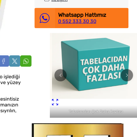
Whatsapp Hattımız
0 552 333 30 30
 işlediği
r ve yüzey
esintisiz
irmanızın
ıyrılın,
lı Teslimat
Tabelacıdan Çok Daha Fazlası