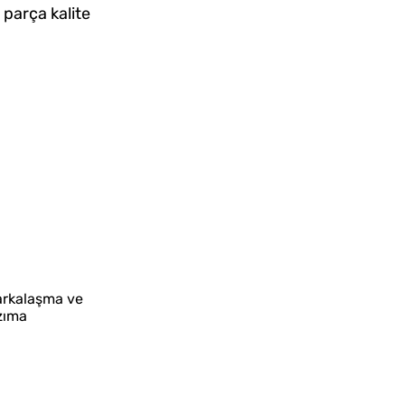
parça kalite
markalaşma ve
azıma