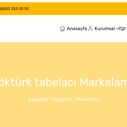
0
0552 333 30 30
Anasayfa
Kurumsal
öktürk tabelacı Markala
Anasayfa
Hizmetler
Markalama