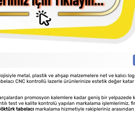
jisiyle metal, plastik ve ahşap malzemelere net ve kalıcı logo
belacı CNC kontrollü lazerle ürünlerinize estetik değer kata
arçalardan promosyon kalemlere kadar geniş bir yelpazede k
ılı test ve kalite kontrolü yapılan markalama işlemlerimiz, f
öktürk tabelacı
markalama hizmetiyle rakipleriniz arasından s
Kaliteli Hizmet
Hız