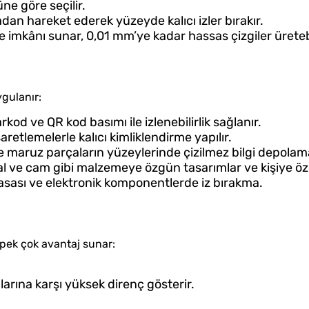
ne göre seçilir.
afadan hareket ederek yüzeyde kalıcı izler bırakır.
e imkânı sunar, 0,01 mm’ye kadar hassas çizgiler üretebi
gulanır:
rkod ve QR kod basımı ile izlenebilirlik sağlanır.
şaretlemelerle kalıcı kimliklendirme yapılır.
e maruz parçaların yüzeylerinde çizilmez bilgi depolam
al ve cam gibi malzemeye özgün tasarımlar ve kişiye öz
kasası ve elektronik komponentlerde iz bırakma.
pek çok avantaj sunar:
arına karşı yüksek direnç gösterir.