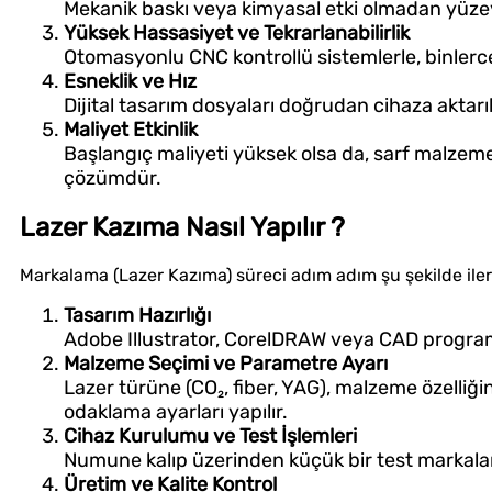
Mekanik baskı veya kimyasal etki olmadan yüze
Yüksek Hassasiyet ve Tekrarlanabilirlik
Otomasyonlu CNC kontrollü sistemlerle, binlerc
Esneklik ve Hız
Dijital tasarım dosyaları doğrudan cihaza aktarı
Maliyet Etkinlik
Başlangıç maliyeti yüksek olsa da, sarf malzem
çözümdür.
Lazer Kazıma Nasıl Yapılır ?
Markalama (Lazer Kazıma) süreci adım adım şu şekilde iler
Tasarım Hazırlığı
Adobe Illustrator, CorelDRAW veya CAD programl
Malzeme Seçimi ve Parametre Ayarı
Lazer türüne (CO₂, fiber, YAG), malzeme özelliğin
odaklama ayarları yapılır.
Cihaz Kurulumu ve Test İşlemleri
Numune kalıp üzerinden küçük bir test markalama
Üretim ve Kalite Kontrol