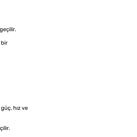
eçilir.
bir
 güç, hız ve
lir.