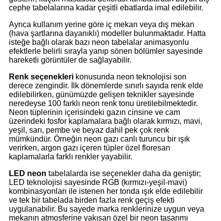
cephe tabelalarına kadar çeşitli ebatlarda imal edilebilir.
Ayrıca kullanım yerine göre iç mekan veya dış mekan
(hava şartlarına dayanıklı) modeller bulunmaktadır. Hatta
isteğe bağlı olarak bazı neon tabelalar animasyonlu
efektlerle belirli sırayla yanıp sönen bölümler sayesinde
hareketli görüntüler de sağlayabilir.
Renk seçenekleri
konusunda neon teknolojisi son
derece zengindir. İlk dönemlerde sınırlı sayıda renk elde
edilebilirken, günümüzde gelişen teknikler sayesinde
neredeyse 100 farklı neon renk tonu üretilebilmektedir.
Neon tüplerinin içerisindeki gazın cinsine ve cam
üzerindeki fosfor kaplamalara bağlı olarak kırmızı, mavi,
yeşil, sarı, pembe ve beyaz dahil pek çok renk
mümkündür. Örneğin neon gazı canlı turuncu bir ışık
verirken, argon gazı içeren tüpler özel floresan
kaplamalarla farklı renkler yayabilir.
LED neon
tabelalarda ise seçenekler daha da geniştir;
LED teknolojisi sayesinde RGB (kırmızı-yeşil-mavi)
kombinasyonları ile istenen her tonda ışık elde edilebilir
ve tek bir tabelada birden fazla renk geçiş efekti
uygulanabilir. Bu sayede marka renklerinize uygun veya
mekanın atmosferine yakışan özel bir neon tasarımı