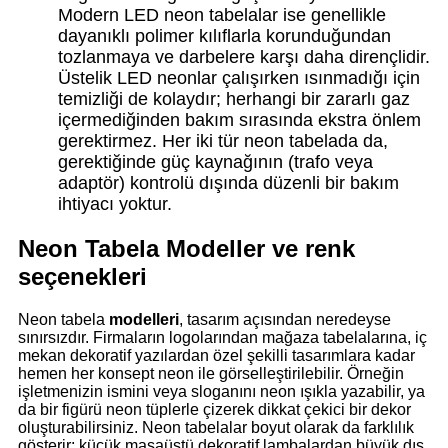
Modern LED neon tabelalar ise genellikle
dayanıklı polimer kılıflarla korunduğundan
tozlanmaya ve darbelere karşı daha dirençlidir.
Üstelik LED neonlar çalışırken ısınmadığı için
temizliği de kolaydır; herhangi bir zararlı gaz
içermediğinden bakım sırasında ekstra önlem
gerektirmez. Her iki tür neon tabelada da,
gerektiğinde güç kaynağının (trafo veya
adaptör) kontrolü dışında düzenli bir bakım
ihtiyacı yoktur.
Neon Tabela Modeller ve renk
seçenekleri
Neon tabela
modelleri
, tasarım açısından neredeyse
sınırsızdır. Firmaların logolarından mağaza tabelalarına, iç
mekan dekoratif yazılardan özel şekilli tasarımlara kadar
hemen her konsept neon ile görselleştirilebilir. Örneğin
işletmenizin ismini veya sloganını neon ışıkla yazabilir, ya
da bir figürü neon tüplerle çizerek dikkat çekici bir dekor
oluşturabilirsiniz. Neon tabelalar boyut olarak da farklılık
gösterir; küçük masaüstü dekoratif lambalardan büyük dış