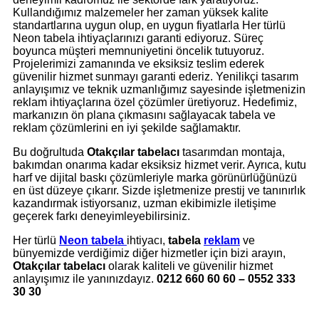
Kullandığımız malzemeler her zaman yüksek kalite
standartlarına uygun olup, en uygun fiyatlarla Her türlü
Neon tabela ihtiyaçlarınızı garanti ediyoruz. Süreç
boyunca müşteri memnuniyetini öncelik tutuyoruz.
Projelerimizi zamanında ve eksiksiz teslim ederek
güvenilir hizmet sunmayı garanti ederiz. Yenilikçi tasarım
anlayışımız ve teknik uzmanlığımız sayesinde işletmenizin
reklam ihtiyaçlarına özel çözümler üretiyoruz. Hedefimiz,
markanızın ön plana çıkmasını sağlayacak tabela ve
reklam çözümlerini en iyi şekilde sağlamaktır.
Bu doğrultuda
Otakçılar tabelacı
tasarımdan montaja,
bakımdan onarıma kadar eksiksiz hizmet verir. Ayrıca, kutu
harf ve dijital baskı çözümleriyle marka görünürlüğünüzü
en üst düzeye çıkarır. Sizde işletmenize prestij ve tanınırlık
kazandırmak istiyorsanız, uzman ekibimizle iletişime
geçerek farkı deneyimleyebilirsiniz.
Her türlü
Neon tabela
ihtiyacı,
tabela
reklam
ve
bünyemizde verdiğimiz diğer hizmetler için bizi arayın,
Otakçılar tabelacı
olarak kaliteli ve güvenilir hizmet
anlayışımız ile yanınızdayız.
0212 660 60 60 – 0552 333
30 30