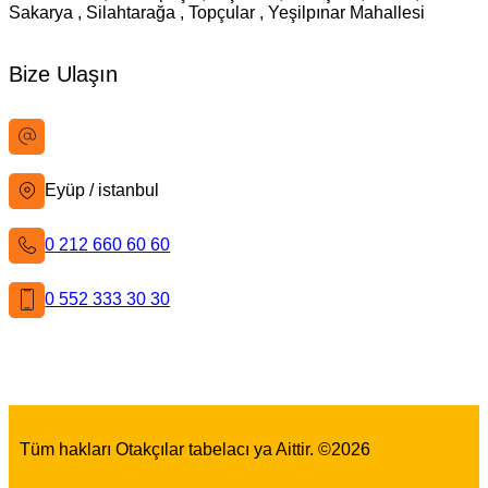
Sakarya , Silahtarağa , Topçular , Yeşilpınar Mahallesi
Bize Ulaşın
bilgi@istanbultabela.com.tr
Eyüp / istanbul
0 212 660 60 60
0 552 333 30 30
İstanbul Tabela
Facebook
X
Instagram
LinkedIn
YouTube
Pinterest
Tüm hakları Otakçılar tabelacı ya Aittir. ©
2026