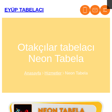
EYÜP TABELACI
Otakçılar tabelacı
Neon Tabela
Anasayfa
Hizmetler
Neon Tabela