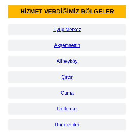
HİZMET VERDİĞİMİZ BÖLGELER
Eyüp Merkez
Akşemsettin
Alibeyköy
Çırçır
Cuma
Defterdar
Düğmeciler