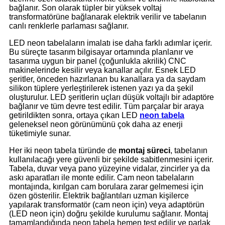
bağlanır. Son olarak tüpler bir yüksek voltaj
transformatörüne bağlanarak elektrik verilir ve tabelanın
canlı renklerle parlaması sağlanır.
LED neon tabelaların imalatı ise daha farklı adımlar içerir.
Bu süreçte tasarım bilgisayar ortamında planlanır ve
tasarıma uygun bir panel (çoğunlukla akrilik) CNC
makinelerinde kesilir veya kanallar açılır. Esnek LED
şeritler, önceden hazırlanan bu kanallara ya da saydam
silikon tüplere yerleştirilerek istenen yazı ya da şekil
oluşturulur. LED şeritlerin uçları düşük voltajlı bir adaptöre
bağlanır ve tüm devre test edilir. Tüm parçalar bir araya
getirildikten sonra, ortaya çıkan LED
neon tabela
geleneksel neon görünümünü çok daha az enerji
tüketimiyle sunar.
Her iki neon tabela türünde de
montaj süreci
, tabelanın
kullanılacağı yere güvenli bir şekilde sabitlenmesini içerir.
Tabela, duvar veya pano yüzeyine vidalar, zincirler ya da
askı aparatları ile monte edilir. Cam neon tabelaların
montajında, kırılgan cam borulara zarar gelmemesi için
özen gösterilir. Elektrik bağlantıları uzman kişilerce
yapılarak transformatör (cam neon için) veya adaptörün
(LED neon için) doğru şekilde kurulumu sağlanır. Montaj
tamamlandığında neon tabela hemen test edilir ve parlak