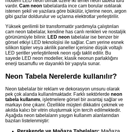
modern LED neon olmak üzere iki temel neon tabela türü
vardır.
Cam neon
tabelalarda ince cam borular ısıtılarak
istenen şekil ve yazılara göre bükülür, içlerine neon, argon
gibi gazlar doldurulur ve uçlarına elektrotlar yerleştirilir.
Yüksek gerilimli bir transformatör yardımıyla çalıştırılan
cam neon tabelalar, kendine has canlı renkleri ve nostaljik
görünümüyle bilinir.
LED neon
tabelalar ise benzer bir
görsel etkiyi LED teknolojisi ile sağlar. Cam yerine esnek
silikon tüpler veya akrilik paneller içerisine düşük voltajlı
LED şeritler yerleştirilerek neon ışığı taklit edilir. Bu
sayede LED neon modeller, klasik neonun parlaklığını
enerji tasarruflu ve dayanıklı bir yapıyla sunar.
Neon Tabela Nerelerde kullanılır?
Neon tabelalar bir reklam ve dekorasyon unsuru olarak
pek çok alanda kullanılmaktadır. Farklı sektörlerde
neon
tabela kullanımı
, işletmelere görsel bir avantaj sağlar ve
markayı öne çıkarır. Özellikle müşteri dikkatini çekmek ve
akılda kalıcı bir vitrin oluşturmak için tercih edilmektedir.
Aşağıda neon tabelaların yaygın kullanım alanlarından
bazıları listelenmiştir:
Perakende ve Mağaza Tabelaları:
Mağaza