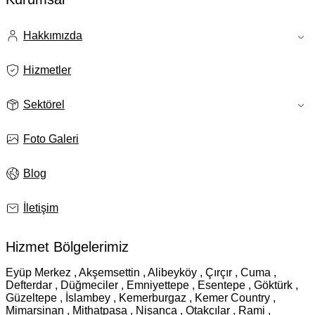
Hakkımızda
Hizmetler
Sektörel
Foto Galeri
Blog
İletişim
Hizmet Bölgelerimiz
Eyüp Merkez , Akşemsettin , Alibeyköy , Çırçır , Cuma ,
Defterdar , Düğmeciler , Emniyettepe , Esentepe , Göktürk ,
Güzeltepe , İslambey , Kemerburgaz , Kemer Country ,
Mimarsinan , Mithatpaşa , Nişanca , Otakçılar , Rami ,