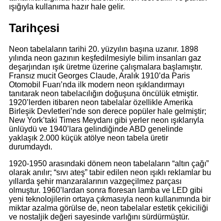
ışığıyla kullanıma hazır hale gelir.
Tarihçesi
Neon tabelaların tarihi 20. yüzyılın başına uzanır. 1898
yılında neon gazının keşfedilmesiyle bilim insanları gaz
deşarjından ışık üretme üzerine çalışmalara başlamıştır.
Fransız mucit Georges Claude, Aralık 1910’da Paris
Otomobil Fuarı’nda ilk modern neon ışıklandırmayı
tanıtarak neon tabelacılığın doğuşuna öncülük etmiştir.
1920’lerden itibaren neon tabelalar özellikle Amerika
Birleşik Devletleri’nde son derece popüler hale gelmiştir;
New York’taki Times Meydanı gibi yerler neon ışıklarıyla
ünlüydü ve 1940’lara gelindiğinde ABD genelinde
yaklaşık 2.000 küçük atölye neon tabela üretir
durumdaydı.
1920-1950 arasındaki dönem neon tabelaların “altın çağı”
olarak anılır; “sıvı ateş” tabir edilen neon ışıklı reklamlar bu
yıllarda şehir manzaralarının vazgeçilmez parçası
olmuştur. 1960’lardan sonra floresan lamba ve LED gibi
yeni teknolojilerin ortaya çıkmasıyla neon kullanımında bir
miktar azalma görülse de, neon tabelalar estetik çekiciliği
ve nostaljik değeri sayesinde varlığını sürdürmüştür.