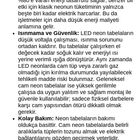
%80’e varan enerji tasarrufu sağlar; benzer bir
etki için klasik neonun tüketiminin yalnızca
beşte biri kadar elektrik harcarlar. Bu da
işletmeler için daha düşük enerji maliyeti
anlamına gelir.
Isınmama ve Güvenlik:
LED neon tabelaların
düşük voltajla çalışması, ısınma sorununu
ortadan kaldırır. Bu tabelalar çalışırken el
değecek kadar soğuk kalır ve enerjiyi ısı
yerine verimli ışığa dönüştürür. Aynı zamanda
LED neonlarda cam tüp veya zararlı gaz
olmadığı için kırılma durumunda yayılabilecek
tehlikeli madde riski bulunmaz. Geleneksel
cam neon tabelalar ise yüksek gerilimle
çalışsa da uygun yalıtım ve sağlam montaj ile
güvenle kullanılabilir; sadece fiziksel darbelere
karşı cam yapısından ötürü dikkatli olmak
gerekir.
Kolay Bakım:
Neon tabelaların bakımı
oldukça basittir. Cam neon tabelalarda belirli
aralıklarla tüplerin tozunu almak ve elektrik
bağlantılarını gözden geçirmek yeterlidir.