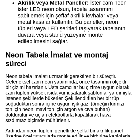
Akrilik veya Metal Paneller:
İster cam neon
ister LED neon olsun, tabela tasarımını
sabitlemek için şeffaf akrilik levhalar veya
metal kasalar kullanılır. Bu paneller, neon
tüpleri veya LED şeritleri taşıyarak tabelanın
duvara veya stand yüzeyine monte
edilebilmesini sağlar.
Neon Tabela İmalat ve montaj
süreci
Neon tabela imalatı uzmanlık gerektiren bir süreçtir.
Geleneksel cam neon yapımında, önce tasarımın ölçekli
bir çizimi hazırlanır. Usta camcılar bu çizime uygun olarak
cam tüpleri yüksek ısıda yumuşatarak şablonlar yardımıyla
istenen şekillerde bükerler. Şekillendirilen her bir tüp
soğuduktan sonra içine uygun ışık gazı (örneğin kırmızı
ton için neon, mavi ton için argon ve cıva buharı)
doldurulur ve uçları elektrotlarla kapatılarak hava
sızdırmaz biçimde mühürlenir.
Ardından neon tüpleri, genellikle şeffaf bir akrilik panel
üzerine özel tutucularla monte edilir ve birbirine kablolarla