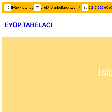
Eyüp / istanbul
bilgi@istanbultabela.com.tr
0 212 660 60 6
EYÜP TABELACI
İs