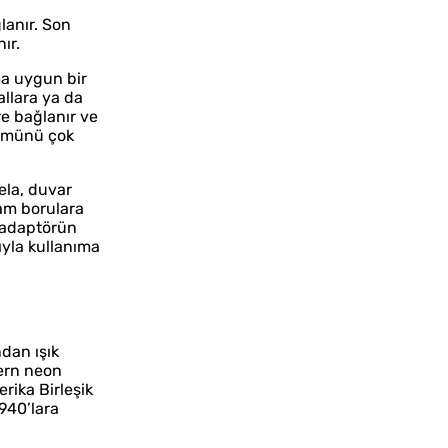
ğlanır. Son
ır.
ma uygun bir
allara ya da
re bağlanır ve
ümünü çok
bela, duvar
cam borulara
a adaptörün
ıyla kullanıma
ndan ışık
dern neon
rika Birleşik
940’lara