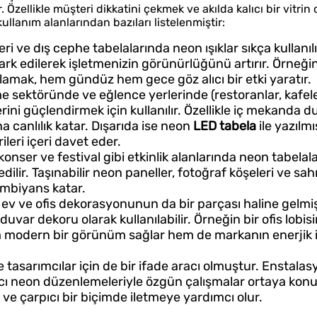
. Özellikle müşteri dikkatini çekmek ve akılda kalıcı bir vitri
ullanım alanlarından bazıları listelenmiştir:
ri ve dış cephe tabelalarında neon ışıklar sıkça kullanılı
ark edilerek işletmenizin görünürlüğünü artırır. Örneğin
lamak, hem gündüz hem gece göz alıcı bir etki yaratır.
sektöründe ve eğlence yerlerinde (restoranlar, kafeler
ini güçlendirmek için kullanılır. Özellikle iç mekanda 
a canlılık katar. Dışarıda ise neon
LED tabela
ile yazılmı
leri içeri davet eder.
konser ve festival gibi etkinlik alanlarında neon tabela
ilir. Taşınabilir neon paneller, fotoğraf köşeleri ve sa
 ambiyans katar.
r ev ve ofis dekorasyonunun da bir parçası haline gelmiş
duvar dekoru olarak kullanılabilir. Örneğin bir ofis lobis
m modern bir görünüm sağlar hem de markanın enerjik 
 tasarımcılar için de bir ifade aracı olmuştur. Enstalas
ı neon düzenlemeleriyle özgün çalışmalar ortaya konur
 ve çarpıcı bir biçimde iletmeye yardımcı olur.