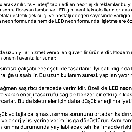
rak anılır; “sıvı ateş” tabir edilen neon ışıklı reklamlar bu yı
sonra floresan lamba ve LED gibi yeni teknolojilerin ortaya 
lar estetik çekiciliği ve nostaljik değeri sayesinde varlığını
 neon formunda hem de LED neon formunda, işletmelere özg
nda uzun yıllar hizmet verebilen güvenilir ürünlerdir. Modern
çin önemli avantajlar sunar:
intisiz çalışabilecek şekilde tasarlanır. İyi bakıldığında
ralığa ulaşabilir. Bu uzun kullanım süresi, yapılan yatı
rağmen şaşırtıcı derecede verimlidir. Özellikle
LED neon
 varan enerji tasarrufu sağlar; benzer bir etki için kl
arcarlar. Bu da işletmeler için daha düşük enerji maliyet
ük voltajla çalışması, ısınma sorununu ortadan kaldırır
r ve enerjiyi ısı yerine verimli ışığa dönüştürür. Aynı 
n kırılma durumunda yayılabilecek tehlikeli madde risk