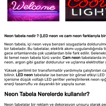
Neon tabela nedir ? (LED neon ve cam neon farklarıyla birl
Neon tabela, içi neon veya benzeri soygazlarla doldurulmuş
bir tabeladır. Bu tabelalar, elektrik akımı uygulandığında tü
gece ortamlarında çok uzaklardan bile fark edilir. Gelen
iki temel neon tabela türü vardır.
Cam neon
tabelalarda inc
neon, argon gibi gazlar doldurulur ve uçlarına elektrotlar ye
Yüksek gerilimli bir transformatör yardımıyla çalıştırılan
bilinir.
LED neon
tabelalar ise benzer bir görsel etkiyi LED 
içerisine düşük voltajlı LED şeritler yerleştirilerek neon ış
enerji tasarruflu ve dayanıklı bir yapıyla sunar.
Neon Tabela Nerelerde kullanılır?
Neon tabelalar bir reklam ve dekorasyon unsuru olarak pek