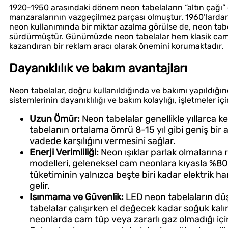
1920-1950 arasındaki dönem neon tabelaların “altın çağı” ola
manzaralarının vazgeçilmez parçası olmuştur. 1960’lardan 
neon kullanımında bir miktar azalma görülse de, neon tabela
sürdürmüştür. Günümüzde neon tabelalar hem klasik cam
kazandıran bir reklam aracı olarak önemini korumaktadır.
Dayanıklılık ve bakım avantajları
Neon tabelalar, doğru kullanıldığında ve bakımı yapıldığı
sistemlerinin dayanıklılığı ve bakım kolaylığı, işletmeler i
Uzun Ömür:
Neon tabelalar genellikle yıllarca kes
tabelanın ortalama ömrü 8-15 yıl gibi geniş bir a
vadede karşılığını vermesini sağlar.
Enerji Verimliliği:
Neon ışıklar parlak olmalarına 
modelleri, geleneksel cam neonlara kıyasla %80’e
tüketiminin yalnızca beşte biri kadar elektrik h
gelir.
Isınmama ve Güvenlik:
LED neon tabelaların düş
tabelalar çalışırken el değecek kadar soğuk kalı
neonlarda cam tüp veya zararlı gaz olmadığı içi