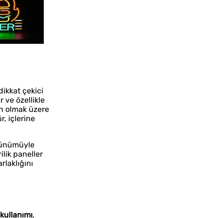
dikkat çekici
r ve özellikle
on olmak üzere
r, içlerine
örünümüyle
ilik paneller
rlaklığını
İstanbul Tabela Logo
kullanımı
,