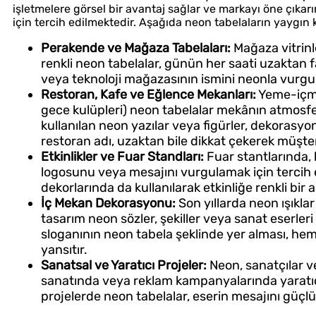
işletmelere görsel bir avantaj sağlar ve markayı öne çıkarır
için tercih edilmektedir. Aşağıda neon tabelaların yaygın k
Perakende ve Mağaza Tabelaları:
Mağaza vitrinle
renkli neon tabelalar, günün her saati uzaktan f
veya teknoloji mağazasının ismini neonla vurgu
Restoran, Kafe ve Eğlence Mekanları:
Yeme-içme 
gece kulüpleri) neon tabelalar mekânın atmosfer
kullanılan neon yazılar veya figürler, dekorasyon
restoran adı, uzaktan bile dikkat çekerek müşteri
Etkinlikler ve Fuar Standları:
Fuar stantlarında, 
logosunu veya mesajını vurgulamak için tercih ed
dekorlarında da kullanılarak etkinliğe renkli bir
İç Mekan Dekorasyonu:
Son yıllarda neon ışıkla
tasarım neon sözler, şekiller veya sanat eserleri 
sloganının neon tabela şeklinde yer alması, he
yansıtır.
Sanatsal ve Yaratıcı Projeler:
Neon, sanatçılar ve
sanatında veya reklam kampanyalarında yaratıc
projelerde neon tabelalar, eserin mesajını güçlü