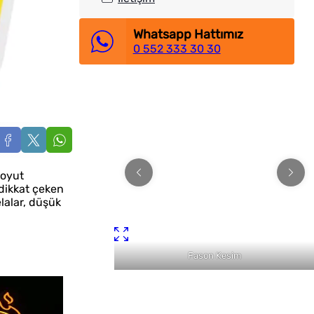
Whatsapp Hattımız
0 552 333 30 30
boyut
 dikkat çeken
lalar, düşük
son Kesim
Reklam Malzemeleri Satışı