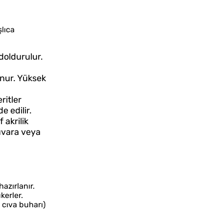
lıca
doldurulur.
unur. Yüksek
ritler
de edilir.
 akrilik
duvara veya
azırlanır.
kerler.
 cıva buharı)