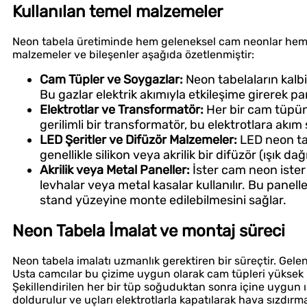
Kullanılan temel malzemeler
Neon tabela üretiminde hem geleneksel cam neonlar hem de
malzemeler ve bileşenler aşağıda özetlenmiştir:
Cam Tüpler ve Soygazlar:
Neon tabelaların kalbi
Bu gazlar elektrik akımıyla etkileşime girerek parl
Elektrotlar ve Transformatör:
Her bir cam tüpün 
gerilimli bir transformatör, bu elektrotlara akı
LED Şeritler ve Difüzör Malzemeler:
LED neon tab
genellikle silikon veya akrilik bir difüzör (ışık dağı
Akrilik veya Metal Paneller:
İster cam neon ister 
levhalar veya metal kasalar kullanılır. Bu panell
stand yüzeyine monte edilebilmesini sağlar.
Neon Tabela İmalat ve montaj süreci
Neon tabela imalatı uzmanlık gerektiren bir süreçtir. Gele
Usta camcılar bu çizime uygun olarak cam tüpleri yüksek ı
Şekillendirilen her bir tüp soğuduktan sonra içine uygun ış
doldurulur ve uçları elektrotlarla kapatılarak hava sızdır