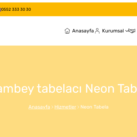
0
0552 333 30 30
Anasayfa
Kurumsal
lambey tabelacı Neon Tab
Anasayfa
Hizmetler
Neon Tabela