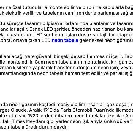
zerine özel tutucularla monte edilir ve birbirine kablolarla ba
 elektrik verilir ve tabelanın canlı renklerle parlaması sağlan
r. Bu süreçte tasarım bilgisayar ortamında planlanır ve tasarı
anallar açılır. Esnek LED şeritler, önceden hazırlanan bu kan
kil oluşturulur. LED şeritlerin uçları düşük voltajlı bir adaptö
 sonra, ortaya çıkan LED
neon tabela
geleneksel neon görün
ullanılacağı yere güvenli bir şekilde sabitlenmesini içerir. Ta
 ile monte edilir. Cam neon tabelaların montajında, kırılgan 
ı uzman kişilerce yapılarak transformatör (cam neon için) vey
amamlandığında neon tabela hemen test edilir ve parlak ışığ
lında neon gazının keşfedilmesiyle bilim insanları gaz deşarjı
rges Claude, Aralık 1910’da Paris Otomobil Fuarı’nda ilk mo
ük etmiştir. 1920’lerden itibaren neon tabelalar özellikle Ame
’taki Times Meydanı gibi yerler neon ışıklarıyla ünlüydü ve 1
neon tabela üretir durumdaydı.