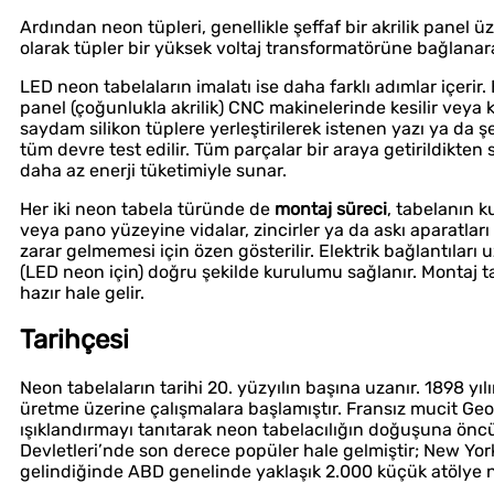
Ardından neon tüpleri, genellikle şeffaf bir akrilik panel ü
olarak tüpler bir yüksek voltaj transformatörüne bağlanarak
LED neon tabelaların imalatı ise daha farklı adımlar içeri
panel (çoğunlukla akrilik) CNC makinelerinde kesilir veya k
saydam silikon tüplere yerleştirilerek istenen yazı ya da şe
tüm devre test edilir. Tüm parçalar bir araya getirildikten
daha az enerji tüketimiyle sunar.
Her iki neon tabela türünde de
montaj süreci
, tabelanın k
veya pano yüzeyine vidalar, zincirler ya da askı aparatları
zarar gelmemesi için özen gösterilir. Elektrik bağlantılar
(LED neon için) doğru şekilde kurulumu sağlanır. Montaj t
hazır hale gelir.
Tarihçesi
Neon tabelaların tarihi 20. yüzyılın başına uzanır. 1898 yı
üretme üzerine çalışmalara başlamıştır. Fransız mucit Geo
ışıklandırmayı tanıtarak neon tabelacılığın doğuşuna öncül
Devletleri’nde son derece popüler hale gelmiştir; New York
gelindiğinde ABD genelinde yaklaşık 2.000 küçük atölye 