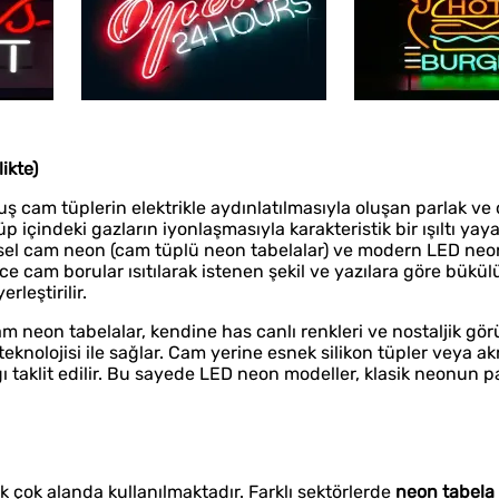
ikte)
 cam tüplerin elektrikle aydınlatılmasıyla oluşan parlak ve 
p içindeki gazların iyonlaşmasıyla karakteristik bir ışıltı yaya
eksel cam neon (cam tüplü neon tabelalar) ve modern LED ne
e cam borular ısıtılarak istenen şekil ve yazılara göre bükülü
rleştirilir.
 cam neon tabelalar, kendine has canlı renkleri ve nostaljik g
teknolojisi ile sağlar. Cam yerine esnek silikon tüpler veya akr
ığı taklit edilir. Bu sayede LED neon modeller, klasik neonun pa
 çok alanda kullanılmaktadır. Farklı sektörlerde
neon tabela 