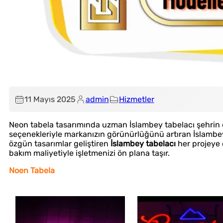
11 Mayıs 2025
admin
Hizmetler
Neon tabela tasarımında uzman İslambey tabelacı şehrin e
seçenekleriyle markanızın görünürlüğünü artıran İslambey ta
özgün tasarımlar geliştiren
İslambey tabelacı
her projeye 
bakım maliyetiyle işletmenizi ön plana taşır.
Noen Tabela
Tabela
Fason Dijital Baskı