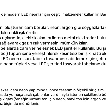
 modern LED neonlar için çeşitli malzemeler kullanılır. Baş
ni oluşturan cam borular, neon, argon gibi soygazlarla 
ak renkli ışık üretir.
uçlarında, elektrik akımını ileten metal elektrotlar bul
m sağlayarak gazın ışık vermesini mümkün kılar.
elalarda cam yerine esnek LED şeritler kullanılır. Bu şe
tıcı) tüpün içine yerleştirilerek kesintisiz bir ışık hattı el
LED neon olsun, tabela tasarımını sabitlemek için şeffaf
er, neon tüpleri veya LED şeritleri taşıyarak tabelanın 
neksel cam neon yapımında, önce tasarımın ölçekli bir çizimi h
sıda yumuşatarak şablonlar yardımıyla istenen şekillerde bü
ık gazı (örneğin kırmızı ton için neon, mavi ton için argon ve
maz biçimde mühürlenir.