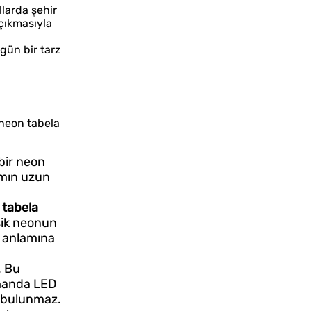
llarda şehir
çıkmasıyla
ün bir tarz
 neon tabela
 bir neon
rımın uzun
 tabela
asik neonun
i anlamına
. Bu
zamanda LED
i bulunmaz.