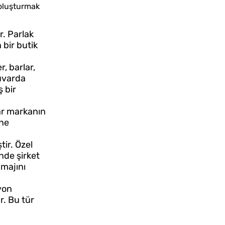
n oluşturmak
r. Parlak
 bir butik
, barlar,
duvarda
ş bir
lar markanın
hne
tir. Özel
inde şirket
imajını
yon
. Bu tür