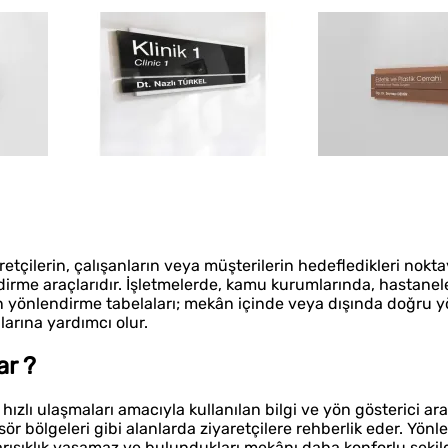
retçilerin, çalışanların veya müşterilerin hedefledikleri nokt
irme araçlarıdır. İşletmelerde, kamu kurumlarında, hastanele
en yönlendirme tabelaları; mekân içinde veya dışında doğru 
arına yardımcı olur.
ar ?
hızlı ulaşmaları amacıyla kullanılan bilgi ve yön gösterici ara
ansör bölgeleri gibi alanlarda ziyaretçilere rehberlik eder. Yön
karışıklık yaşamaz ve bulundukları mekânı daha konforlu şekild