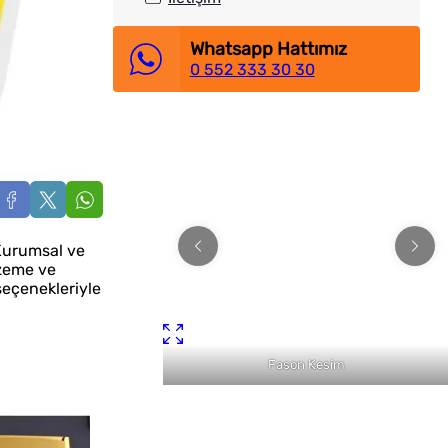
Whatsapp Hattımız
0 552 333 30 30
 Kurumsal ve
lzeme ve
seçenekleriyle
n Kutu Harf
Fason Kesim