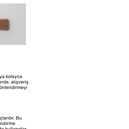
aya kolayca
rde, alışveriş
yönlendirmeyi
çlardır. Bu
lendirme
e kullanırlar.