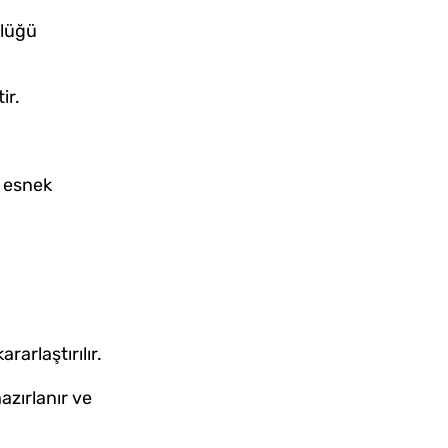
rlüğü
ir.
.
e esnek
rarlaştırılır.
azırlanır ve