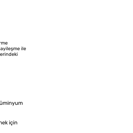
irme
nayileşme ile
lerindeki
, alüminyum
mek için