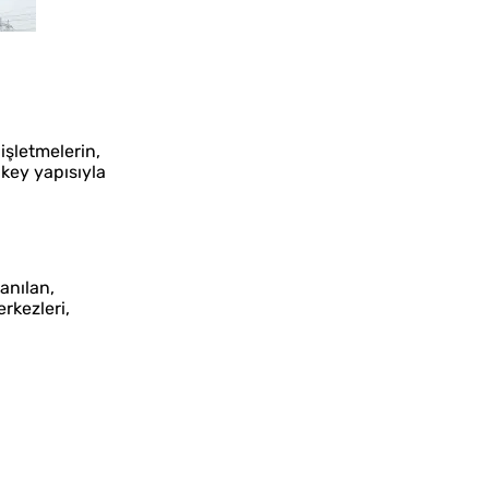
işletmelerin,
ikey yapısıyla
anılan,
rkezleri,