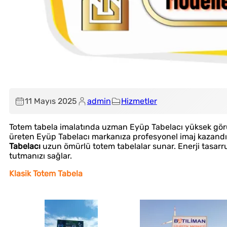
11 Mayıs 2025
admin
Hizmetler
Totem tabela imalatında uzman Eyüp Tabelacı yüksek görünü
üreten Eyüp Tabelacı markanıza profesyonel imaj kazandı
Tabelacı
uzun ömürlü totem tabelalar sunar. Enerji tasarr
tutmanızı sağlar.
Klasik Totem Tabela
Fason Kesim
Reklam Malzemeleri Satışı