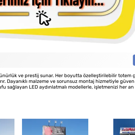
Uy
rlük ve prestij sunar. Her boyutta özelleştirilebilir totem 
rır. Dayanıklı malzeme ve sorunsuz montaj hizmetiyle güve
ufu sağlayan LED aydınlatmalı modellerle, işletmenizi her a
Çözüm Ortağınız