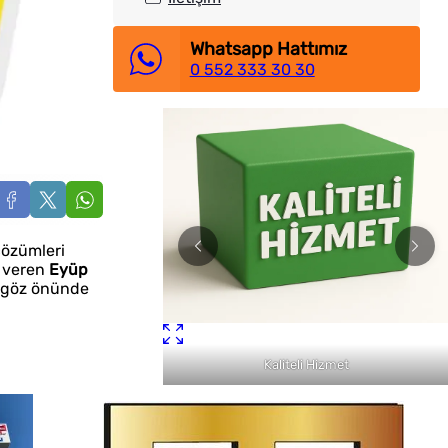
Whatsapp Hattımız
0 552 333 30 30
gun Fiyat
çözümleri
n veren
Eyüp
n göz önünde
Kaliteli Hizmet