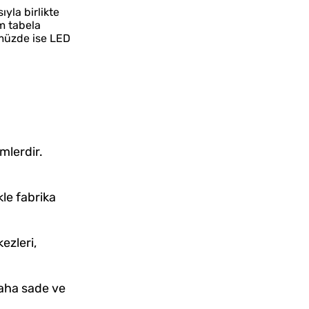
ıyla birlikte
em tabela
nümüzde ise LED
mlerdir.
kle fabrika
ezleri,
 daha sade ve