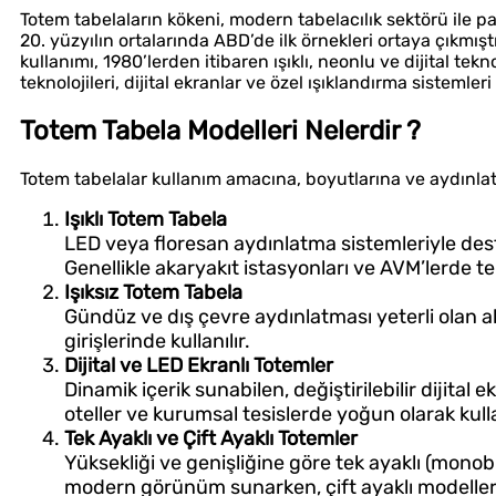
Totem tabelaların kökeni, modern tabelacılık sektörü ile par
20. yüzyılın ortalarında ABD’de ilk örnekleri ortaya çıkmışt
kullanımı, 1980’lerden itibaren ışıklı, neonlu ve dijital t
teknolojileri, dijital ekranlar ve özel ışıklandırma sistemleri 
Totem Tabela Modelleri Nelerdir ?
Totem tabelalar kullanım amacına, boyutlarına ve aydınlatma
Işıklı Totem Tabela
LED veya floresan aydınlatma sistemleriyle de
Genellikle akaryakıt istasyonları ve AVM’lerde ter
Işıksız Totem Tabela
Gündüz ve dış çevre aydınlatması yeterli olan ala
girişlerinde kullanılır.
Dijital ve LED Ekranlı Totemler
Dinamik içerik sunabilen, değiştirilebilir dijital
oteller ve kurumsal tesislerde yoğun olarak kullan
Tek Ayaklı ve Çift Ayaklı Totemler
Yüksekliği ve genişliğine göre tek ayaklı (monobl
modern görünüm sunarken, çift ayaklı modeller b