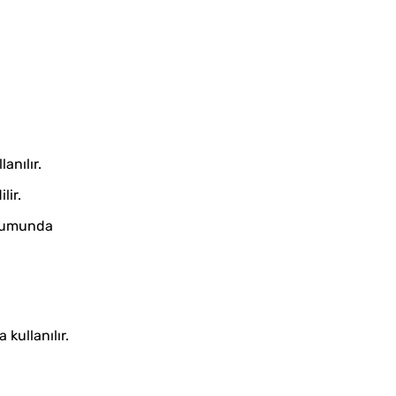
anılır.
lir.
unumunda
kullanılır.