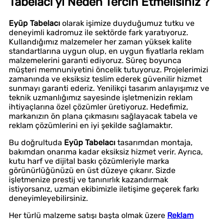
Tabelacı yı Neden Tercih Etmelisiniz ?
Eyüp Tabelacı
olarak işimize duyduğumuz tutku ve
deneyimli kadromuz ile sektörde fark yaratıyoruz.
Kullandığımız malzemeler her zaman yüksek kalite
standartlarına uygun olup, en uygun fiyatlarla reklam
malzemelerini garanti ediyoruz. Süreç boyunca
müşteri memnuniyetini öncelik tutuyoruz. Projelerimizi
zamanında ve eksiksiz teslim ederek güvenilir hizmet
sunmayı garanti ederiz. Yenilikçi tasarım anlayışımız ve
teknik uzmanlığımız sayesinde işletmenizin reklam
ihtiyaçlarına özel çözümler üretiyoruz. Hedefimiz,
markanızın ön plana çıkmasını sağlayacak tabela ve
reklam çözümlerini en iyi şekilde sağlamaktır.
Bu doğrultuda
Eyüp Tabelacı
tasarımdan montaja,
bakımdan onarıma kadar eksiksiz hizmet verir. Ayrıca,
kutu harf ve dijital baskı çözümleriyle marka
görünürlüğünüzü en üst düzeye çıkarır. Sizde
işletmenize prestij ve tanınırlık kazandırmak
istiyorsanız, uzman ekibimizle iletişime geçerek farkı
deneyimleyebilirsiniz.
Her türlü malzeme satışı başta olmak üzere
Reklam