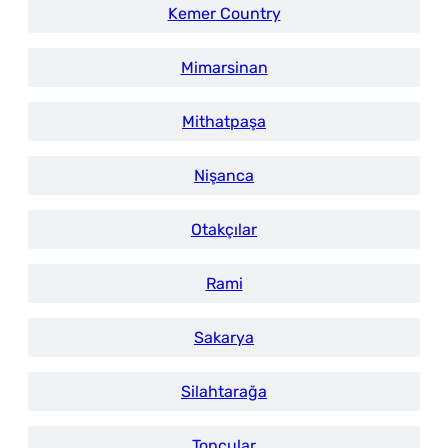
Kemer Country
Mimarsinan
Mithatpaşa
Nişanca
Otakçılar
Rami
Sakarya
Silahtarağa
Topçular