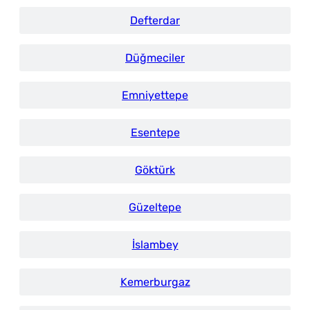
Defterdar
Düğmeciler
Emniyettepe
Esentepe
Göktürk
Güzeltepe
İslambey
Kemerburgaz