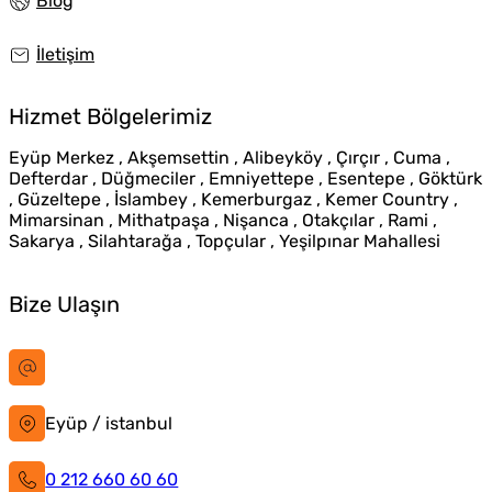
Blog
İletişim
Hizmet Bölgelerimiz
Eyüp Merkez , Akşemsettin , Alibeyköy , Çırçır , Cuma ,
Defterdar , Düğmeciler , Emniyettepe , Esentepe , Göktürk
, Güzeltepe , İslambey , Kemerburgaz , Kemer Country ,
Mimarsinan , Mithatpaşa , Nişanca , Otakçılar , Rami ,
Sakarya , Silahtarağa , Topçular , Yeşilpınar Mahallesi
Bize Ulaşın
bilgi@istanbultabela.com.tr
Eyüp / istanbul
0 212 660 60 60