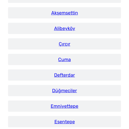
Akşemsettin
Alibeyköy
Çırçır
Cuma
Defterdar
Düğmeciler
Emniyettepe
Esentepe