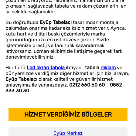
çözümler üretiyoruz. Hedefimiz, markanızın ön plana
çıkmasını sağlayacak tabela ve reklam çözümlerini en
iyi şekilde sağlamaktır.
Bu doğrultuda
Eyüp Tabelacı
tasarımdan montaja,
bakımdan onarıma kadar eksiksiz hizmet verir. Ayrıca,
kutu harf ve dijital baskı çözümleriyle marka
görünürlüğünüzü en üst düzeye çıkarır. Sizde
işletmenize prestij ve tanınırlık kazandırmak
istiyorsanız, uzman ekibimizle iletişime geçerek farkı
deneyimleyebilirsiniz.
Her türlü
Led ekran tabela
ihtiyacı,
tabela
reklam
ve
bünyemizde verdiğimiz diğer hizmetler için bizi arayın,
Eyüp Tabelacı
olarak kaliteli ve güvenilir hizmet
anlayışımız ile yanınızdayız.
0212 660 60 60 – 0552
333 30 30
HİZMET VERDİĞİMİZ BÖLGELER
Eyüp Merkez