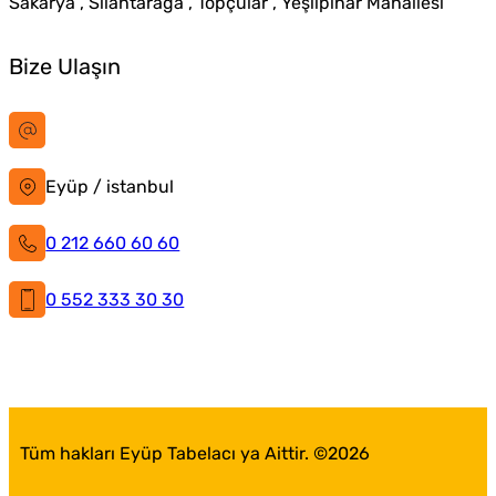
Sakarya , Silahtarağa , Topçular , Yeşilpınar Mahallesi
Bize Ulaşın
bilgi@istanbultabela.com.tr
Eyüp / istanbul
0 212 660 60 60
0 552 333 30 30
İstanbul Tabela
Facebook
X
Instagram
LinkedIn
YouTube
Pinterest
Tüm hakları Eyüp Tabelacı ya Aittir. ©
2026