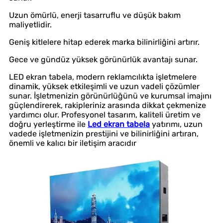
Uzun ömürlü, enerji tasarruflu ve düşük bakım
maliyetlidir.
Geniş kitlelere hitap ederek marka bilinirliğini artırır.
Gece ve gündüz yüksek görünürlük avantajı sunar.
LED ekran tabela, modern reklamcılıkta işletmelere
dinamik, yüksek etkileşimli ve uzun vadeli çözümler
sunar. İşletmenizin görünürlüğünü ve kurumsal imajını
güçlendirerek, rakipleriniz arasında dikkat çekmenize
yardımcı olur. Profesyonel tasarım, kaliteli üretim ve
doğru yerleştirme ile
Led ekran tabela
yatırımı, uzun
vadede işletmenizin prestijini ve bilinirliğini artıran,
önemli ve kalıcı bir iletişim aracıdır