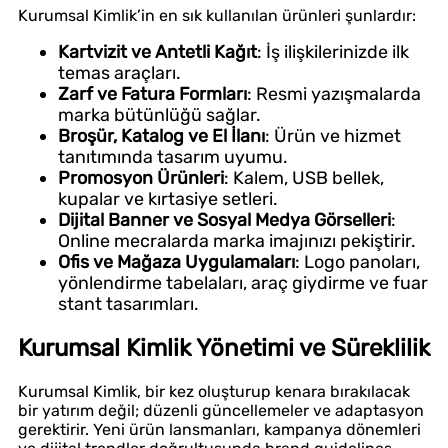
Kurumsal Kimlik’in en sık kullanılan ürünleri şunlardır:
Kartvizit ve Antetli Kağıt
: İş ilişkilerinizde ilk
temas araçları.
Zarf ve Fatura Formları
: Resmi yazışmalarda
marka bütünlüğü sağlar.
Broşür, Katalog ve El İlanı
: Ürün ve hizmet
tanıtımında tasarım uyumu.
Promosyon Ürünleri
: Kalem, USB bellek,
kupalar ve kırtasiye setleri.
Dijital Banner ve Sosyal Medya Görselleri
:
Online mecralarda marka imajınızı pekiştirir.
Ofis ve Mağaza Uygulamaları
: Logo panoları,
yönlendirme tabelaları, araç giydirme ve fuar
stant tasarımları.
Kurumsal Kimlik Yönetimi ve Süreklilik
Kurumsal Kimlik, bir kez oluşturup kenara bırakılacak
bir yatırım değil; düzenli güncellemeler ve adaptasyon
gerektirir. Yeni ürün lansmanları, kampanya dönemleri