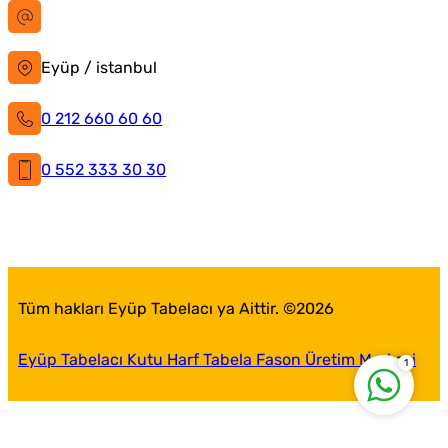
bilgi@istanbultabela.com.tr
Eyüp / istanbul
0 212 660 60 60
0 552 333 30 30
İstanbul Tabela
Facebook
X
Instagram
LinkedIn
YouTube
Pinterest
Tüm hakları Eyüp Tabelacı ya Aittir. ©
2026
Eyüp Tabelacı Kutu Harf Tabela Fason Üretim Merkezi
1