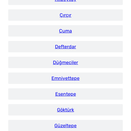
Çırçır
Cuma
Defterdar
Düğmeciler
Emniyettepe
Esentepe
Göktürk
Güzeltepe