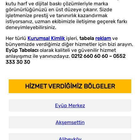
kutu harf ve dijital baskı çözümleriyle marka
görünürlüğünüzü en üst düzeye çıkarır. Sizde
işletmenize prestij ve tanınırlık kazandırmak
istiyorsanız, uzman ekibimizle iletişime geçerek farkı
deneyimleyebilirsiniz.
Her türlü
Kurumsal Kimlik
işleri,
tabela
reklam
ve
bünyemizde verdiğimiz diğer hizmetler için bizi arayın,
Eyüp Tabelacı
olarak kaliteli ve güvenilir hizmet
anlayışımız ile yanınızdayız.
0212 660 60 60 – 0552
333 30 30
HİZMET VERDİĞİMİZ BÖLGELER
Eyüp Merkez
Akşemsettin
Alibeyköy