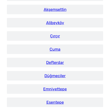
Akşemsettin
Alibeyköy
Çırçır
Cuma
Defterdar
Düğmeciler
Emniyettepe
Esentepe