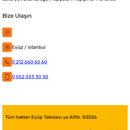
Bize Ulaşın
bilgi@istanbultabela.com.tr
Eyüp / istanbul
0 212 660 60 60
0 552 333 30 30
İstanbul Tabela
Facebook
X
Instagram
LinkedIn
YouTube
Pinterest
Tüm hakları Eyüp Tabelacı ya Aittir. ©
2026