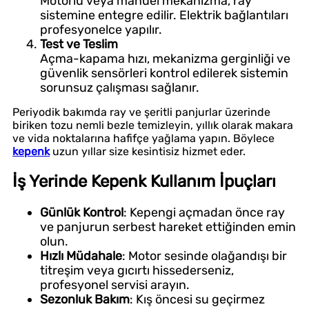
Motorlu veya manuel mekanizma, ray
sistemine entegre edilir. Elektrik bağlantıları
profesyonelce yapılır.
Test ve Teslim
Açma-kapama hızı, mekanizma gerginliği ve
güvenlik sensörleri kontrol edilerek sistemin
sorunsuz çalışması sağlanır.
Periyodik bakımda ray ve şeritli panjurlar üzerinde
biriken tozu nemli bezle temizleyin, yıllık olarak makara
ve vida noktalarına hafifçe yağlama yapın. Böylece
kepenk
uzun yıllar size kesintisiz hizmet eder.
İş Yerinde Kepenk Kullanım İpuçları
Günlük Kontrol
: Kepengi açmadan önce ray
ve panjurun serbest hareket ettiğinden emin
olun.
Hızlı Müdahale
: Motor sesinde olağandışı bir
titreşim veya gıcırtı hissederseniz,
profesyonel servisi arayın.
Sezonluk Bakım
: Kış öncesi su geçirmez