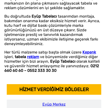
markanızın ön plana çıkmasını sağlayacak tabela ve
reklam çözümlerini en iyi şekilde sağlamaktır.
Bu doğrultuda
Eyüp Tabelacı
tasarımdan montaja,
bakımdan onarıma kadar eksiksiz hizmet verir. Ayrıca,
kutu harf ve dijital baskı çözümleriyle marka
görünürlüğünüzü en üst düzeye çıkarır. Sizde
işletmenize prestij ve tanınırlık kazandırmak
istiyorsanız, uzman ekibimizle iletişime geçerek farkı
deneyimleyebilirsiniz.
Her türlü malzeme satışı başta olmak üzere
Kepenk
işleri,
tabela
reklam
ve bünyemizde verdiğimiz diğer
hizmetler için bizi arayın,
Eyüp Tabelacı
olarak kaliteli
ve güvenilir hizmet anlayışımız ile yanınızdayız.
0212
660 60 60 – 0552 333 30 30
HİZMET VERDİĞİMİZ BÖLGELER
Eyüp Merkez