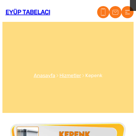
EYÜP TABELACI
Anasayfa
Hizmetler
Kepenk