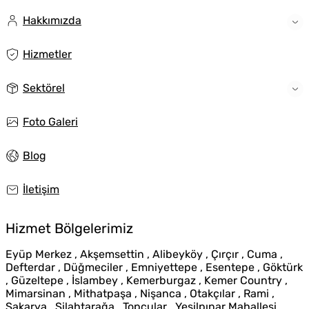
Hakkımızda
Hizmetler
Sektörel
Foto Galeri
Blog
İletişim
Hizmet Bölgelerimiz
Eyüp Merkez , Akşemsettin , Alibeyköy , Çırçır , Cuma ,
Defterdar , Düğmeciler , Emniyettepe , Esentepe , Göktürk
, Güzeltepe , İslambey , Kemerburgaz , Kemer Country ,
Mimarsinan , Mithatpaşa , Nişanca , Otakçılar , Rami ,
Sakarya , Silahtarağa , Topçular , Yeşilpınar Mahallesi