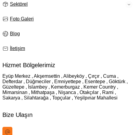
Sektörel
Foto Galeri
Blog
İletişim
Hizmet Bölgelerimiz
Eyüp Merkez , Akşemsettin , Alibeyköy , Çırçır , Cuma ,
Defterdar , Düğmeciler , Emniyettepe , Esentepe , Göktürk ,
Güzeltepe , İslambey , Kemerburgaz , Kemer Country ,
Mimarsinan , Mithatpaşa , Nişanca , Otakçılar , Rami ,
Sakarya , Silahtarağa , Topçular , Yeşilpınar Mahallesi
Bize Ulaşın
bilgi@istanbultabela.com.tr