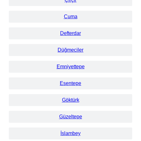
Cuma
Defterdar
Düğmeciler
Emniyettepe
Esentepe
Göktürk
Güzeltepe
İslambey