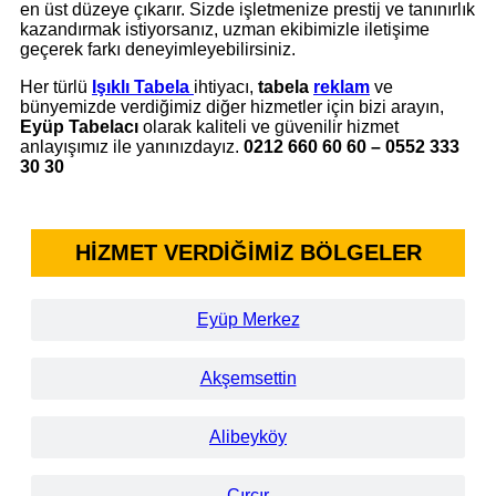
en üst düzeye çıkarır. Sizde işletmenize prestij ve tanınırlık
kazandırmak istiyorsanız, uzman ekibimizle iletişime
geçerek farkı deneyimleyebilirsiniz.
Her türlü
Işıklı Tabela
ihtiyacı,
tabela
reklam
ve
bünyemizde verdiğimiz diğer hizmetler için bizi arayın,
Eyüp Tabelacı
olarak kaliteli ve güvenilir hizmet
anlayışımız ile yanınızdayız.
0212 660 60 60 – 0552 333
30 30
HİZMET VERDİĞİMİZ BÖLGELER
Eyüp Merkez
Akşemsettin
Alibeyköy
Çırçır