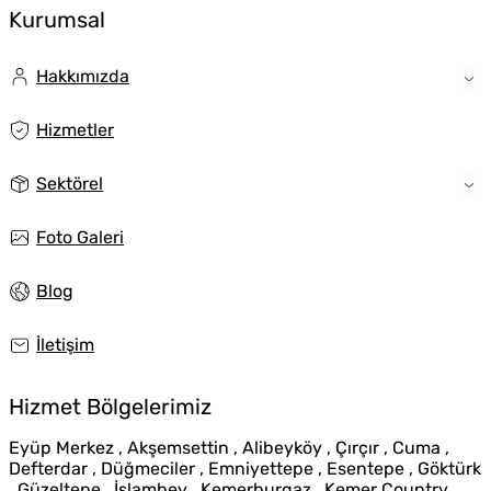
Kurumsal
Hakkımızda
Hizmetler
Sektörel
Foto Galeri
Blog
İletişim
Hizmet Bölgelerimiz
Eyüp Merkez , Akşemsettin , Alibeyköy , Çırçır , Cuma ,
Defterdar , Düğmeciler , Emniyettepe , Esentepe , Göktürk
, Güzeltepe , İslambey , Kemerburgaz , Kemer Country ,