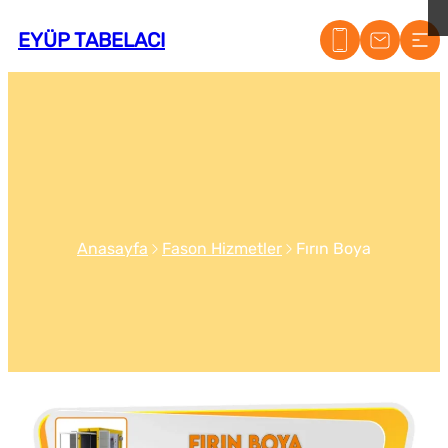
EYÜP TABELACI
Anasayfa
Fason Hizmetler
Fırın Boya