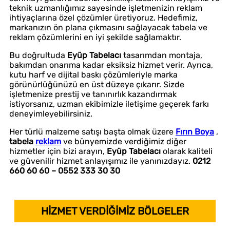
teknik uzmanlığımız sayesinde işletmenizin reklam
ihtiyaçlarına özel çözümler üretiyoruz. Hedefimiz,
markanızın ön plana çıkmasını sağlayacak tabela ve
reklam çözümlerini en iyi şekilde sağlamaktır.
Bu doğrultuda
Eyüp Tabelacı
tasarımdan montaja,
bakımdan onarıma kadar eksiksiz hizmet verir. Ayrıca,
kutu harf ve dijital baskı çözümleriyle marka
görünürlüğünüzü en üst düzeye çıkarır. Sizde
işletmenize prestij ve tanınırlık kazandırmak
istiyorsanız, uzman ekibimizle iletişime geçerek farkı
deneyimleyebilirsiniz.
Her türlü malzeme satışı başta olmak üzere
Fırın Boya
,
tabela
reklam
ve bünyemizde verdiğimiz diğer
hizmetler için bizi arayın,
Eyüp Tabelacı
olarak kaliteli
ve güvenilir hizmet anlayışımız ile yanınızdayız.
0212
660 60 60 – 0552 333 30 30
HİZMET VERDİĞİMİZ BÖLGELER