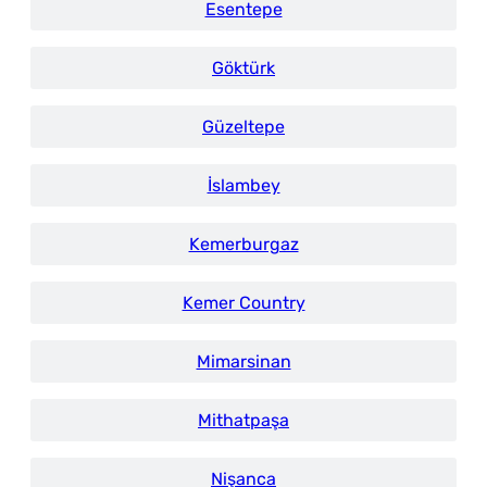
Esentepe
Göktürk
Güzeltepe
İslambey
Kemerburgaz
Kemer Country
Mimarsinan
Mithatpaşa
Nişanca