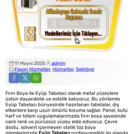
11 Mayıs 2025
admin
Fason Hizmetler
, 
Hizmetler
, 
Sektörel
Fırın Boya ile Eyüp Tabelacı olarak metal yüzeylere
üstün dayanıklılık ve estetik katıyoruz. Bu yöntemle
Eyüp Tabelacı bünyesinde hazırlanan tabelalar, dış
etkenlere karşı uzun ömürlü koruma sağlar. Panel, kutu
harf ve totem uygulamalarımızda fırın boya sayesinde
canlı renk ve pürüzsüz yüzey elde ediyoruz. Çevre
dostu, solvent içermeyen statik toz boya
işlemlerimizde
Eyüp Tabelacı
profesyonelliği ön planda