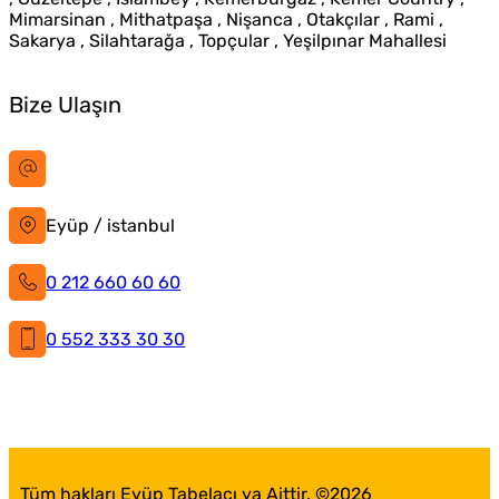
Mimarsinan , Mithatpaşa , Nişanca , Otakçılar , Rami ,
Sakarya , Silahtarağa , Topçular , Yeşilpınar Mahallesi
Bize Ulaşın
bilgi@istanbultabela.com.tr
Eyüp / istanbul
0 212 660 60 60
0 552 333 30 30
İstanbul Tabela
Facebook
X
Instagram
LinkedIn
YouTube
Pinterest
Tüm hakları Eyüp Tabelacı ya Aittir. ©
2026