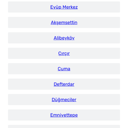
Eyüp Merkez
Akşemsettin
Alibeyköy
Çırçır
Cuma
Defterdar
Düğmeciler
Emniyettepe